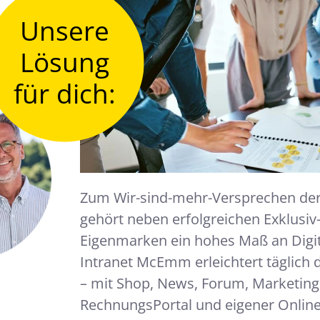
Unsere
Lösung
für dich:
Zum Wir-sind-mehr-Versprechen de
gehört neben erfolgreichen Exklusiv
Eigenmarken ein hohes Maß an Digit
tand
und
Intranet McEmm erleichtert täglich d
hwab
– mit Shop, News, Forum, Marketing
RechnungsPortal und eigener Online