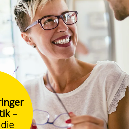
inger
tik
–
 die