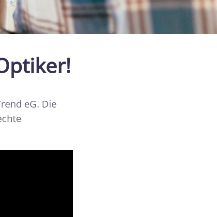
Optiker!
Trend eG. Die
echte