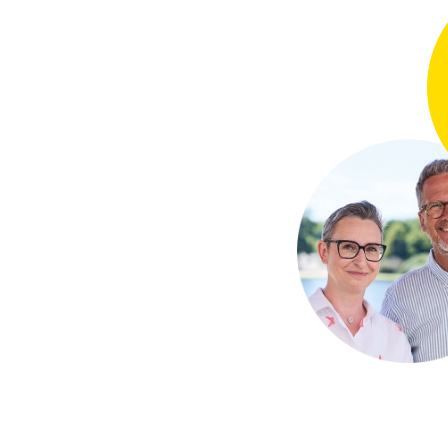
MediTrend-Vors
Janine Otto 
Maximilian Sc