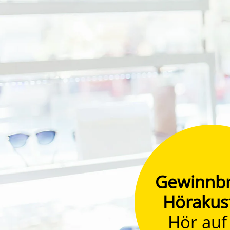
Gewinnbr
Hörakus
Hör auf